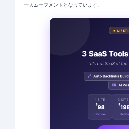
一大ムーブメントとなっています。
🔥 LIFE
3 SaaS Tools
"It's not SaaS of th
🔗
Auto Backlinks Build
🖼️
AI Pos
1 SITE
3 SITE
$
$
98
19
Lifetime
Lifetim