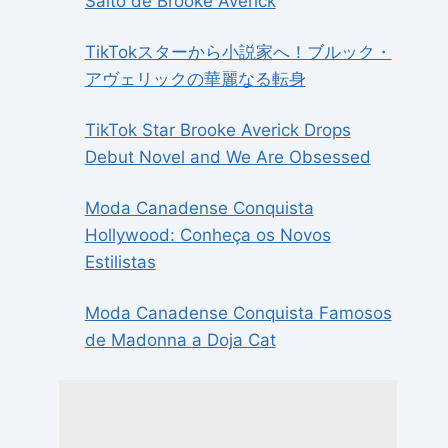
Salto de Brooke Averick
TikTokスターから小説家へ！ブルック・
アヴェリックの華麗なる転身
TikTok Star Brooke Averick Drops
Debut Novel and We Are Obsessed
Moda Canadense Conquista
Hollywood: Conheça os Novos
Estilistas
Moda Canadense Conquista Famosos
de Madonna a Doja Cat