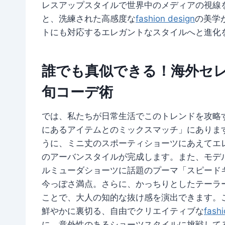
レスアップスタイルで世界中のメディアの視線
と、洗練された高感度な
fashion design
の美学
トにも対応するエレガントなスタイルへと進化
誰でも真似できる！海外セ
旬コーデ術
では、私たちが日常生活でこのトレンドを攻略
にあるアイテムとのミックスマッチ」にありま
うに、ミニ丈のスポーティショーツにあえてエ
のアーバンスタイルが完成します。また、モデ
ルミューダショーツに話題のプーマ「スピード
今っぽさ満点。さらに、かっちりとしたテーラ
ことで、大人の知的な抜け感を演出できます。
鮮やかに裏切る、自由でクリエイティブな
fash
に、意外性のあるショーツスタイルに挑戦して