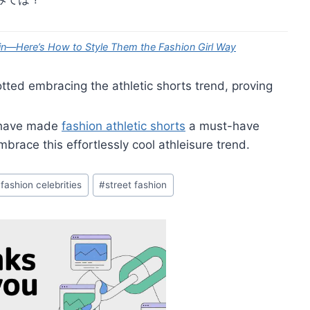
in—Here’s How to Style Them the Fashion Girl Way
ted embracing the athletic shorts trend, proving
n have made
fashion athletic shorts
a must-have
brace this effortlessly cool athleisure trend.
n fashion celebrities
#
street fashion