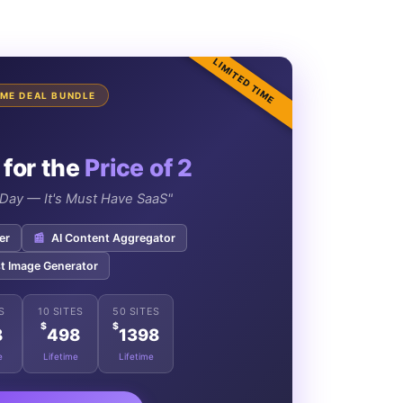
LIMITED TIME
TIME DEAL BUNDLE
 for the
Price of 2
e Day — It's Must Have SaaS"
er
📰
AI Content Aggregator
t Image Generator
S
10 SITES
50 SITES
$
$
8
498
1398
e
Lifetime
Lifetime