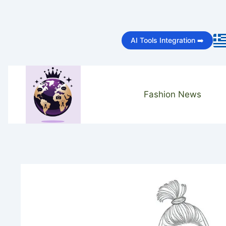
Skip
to
AI Tools Integration ➡️
content
Fashion News