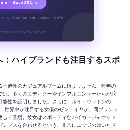
ndle — Save 33% →
n · All 3 tools included · Limited time offer
s tokens on every new account
へ：ハイブランドも注目するスポ
る一過性のカジュアルブームに留まりません。昨年の
では、多くのエディターやインフルエンサーたちが競
可能性を証明しました。さらに、ルイ・ヴィトンの
は、世界中が注目する女優のゼンデイヤが、同ブランド
用して登場。彼女はスポーティなバイカージャケット
パンプスを合わせるという、非常にエッジの効いたド