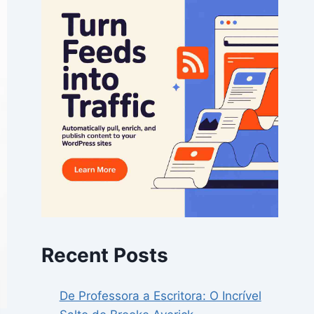
Recent Posts
De Professora a Escritora: O Incrível