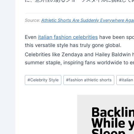
Source:
Athletic Shorts Are Suddenly Everywhere Aga
Even
italian fashion celebrities
have been spot
this versatile style has truly gone global.
Celebrities like Zendaya and Hailey Baldwi
summer staple, inspiring fans worldwide to em
Post
#
Celebrity Style
#
fashion athletic shorts
#
italia
Tags: