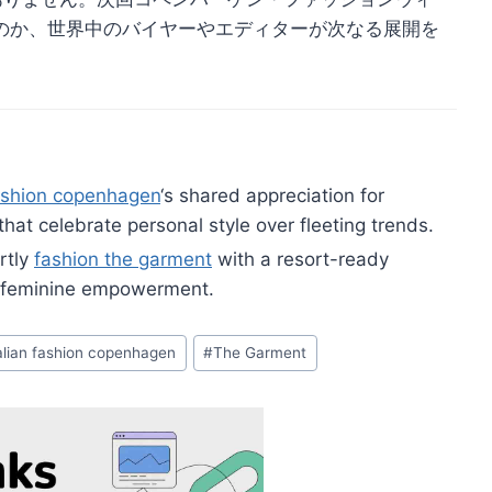
のか、世界中のバイヤーやエディターが次なる展開を
fashion copenhagen
‘s shared appreciation for
hat celebrate personal style over fleeting trends.
rtly
fashion the garment
with a resort-ready
nd feminine empowerment.
talian fashion copenhagen
#
The Garment