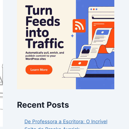
Recent Posts
De Professora a Escritora: O Incrível