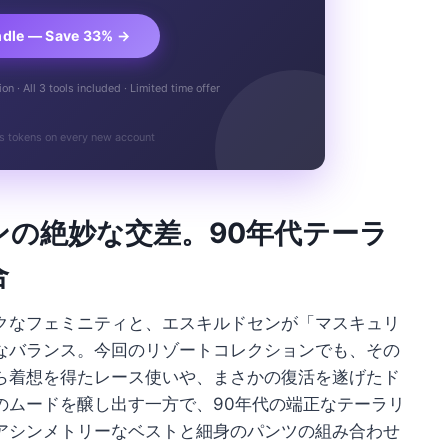
ndle — Save 33% →
n · All 3 tools included · Limited time offer
s tokens on every new account
の絶妙な交差。90年代テーラ
合
クなフェミニティと、エスキルドセンが「マスキュリ
なバランス。今回のリゾートコレクションでも、その
ら着想を得たレース使いや、まさかの復活を遂げたド
のムードを醸し出す一方で、90年代の端正なテーラリ
アシンメトリーなベストと細身のパンツの組み合わせ