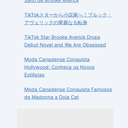
Salto de Brooke Averick
TikTokスターから小説家へ！ブルック・
アヴェリックの華麗なる転身
TikTok Star Brooke Averick Drops
Debut Novel and We Are Obsessed
Moda Canadense Conquista
Hollywood: Conheça os Novos
Estilistas
Moda Canadense Conquista Famosos
de Madonna a Doja Cat