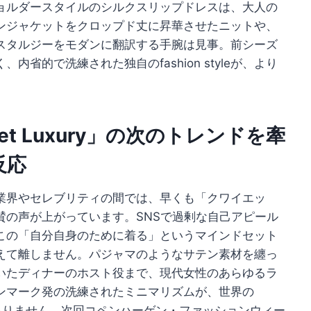
ョルダースタイルのシルクスリップドレスは、大人の
ンジャケットをクロップド丈に昇華させたニットや、
スタルジーをモダンに翻訳する手腕は見事。前シーズ
省的で洗練された独自のfashion styleが、より
t Luxury」の次のトレンドを牽
反応
業界やセレブリティの間では、早くも「クワイエッ
賛の声が上がっています。SNSで過剰な自己アピール
この「自分自身のために着る」というマインドセット
えて離しません。パジャマのようなサテン素材を纏っ
いたディナーのホスト役まで、現代女性のあらゆるラ
ンマーク発の洗練されたミニマリズムが、世界の
ありません。次回コペンハーゲン・ファッションウィー