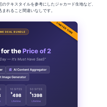
宅のテキスタイルを参考にしたジャカード生地など、
込まれること間違いなしです。
LIMITED TIME
TIME DEAL BUNDLE
 for the
Price of 2
e Day — It's Must Have SaaS"
er
📰
AI Content Aggregator
t Image Generator
S
10 SITES
50 SITES
$
$
8
498
1398
e
Lifetime
Lifetime