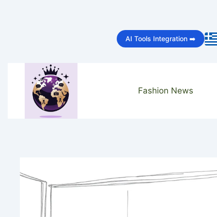
Skip
to
AI Tools Integration ➡️
content
Fashion News