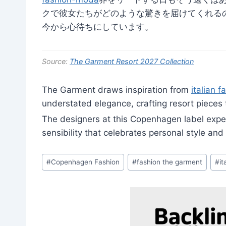
クで彼女たちがどのような驚きを届けてくれる
今から心待ちにしています。
Source:
The Garment Resort 2027 Collection
The Garment draws inspiration from
italian 
understated elegance, crafting resort pieces t
The designers at this Copenhagen label expe
sensibility that celebrates personal style a
Post
#
Copenhagen Fashion
#
fashion the garment
#
i
Tags: