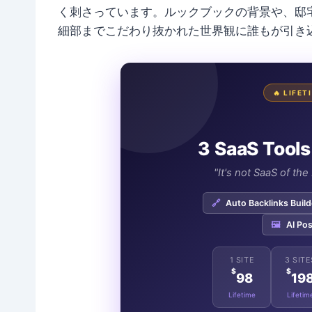
く刺さっています。ルックブックの背景や、邸
細部までこだわり抜かれた世界観に誰もが引き
🔥 LIFE
3 SaaS Tools
"It's not SaaS of th
🔗
Auto Backlinks Build
🖼️
AI Pos
1 SITE
3 SITE
$
$
98
19
Lifetime
Lifetim