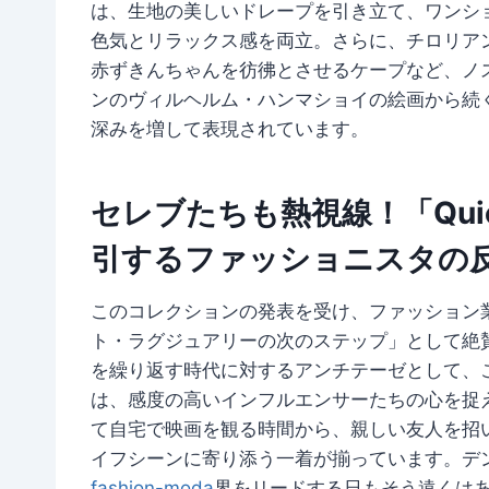
は、生地の美しいドレープを引き立て、ワンシ
色気とリラックス感を両立。さらに、チロリア
赤ずきんちゃんを彷彿とさせるケープなど、ノ
ンのヴィルヘルム・ハンマショイの絵画から続く、内
深みを増して表現されています。
セレブたちも熱視線！「Quie
引するファッショニスタの
このコレクションの発表を受け、ファッション
ト・ラグジュアリーの次のステップ」として絶
を繰り返す時代に対するアンチテーゼとして、
は、感度の高いインフルエンサーたちの心を捉
て自宅で映画を観る時間から、親しい友人を招
イフシーンに寄り添う一着が揃っています。デ
fashion-moda
界をリードする日もそう遠くは