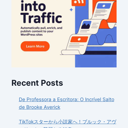
Recent Posts
De Professora a Escritora: O Incrível Salto
de Brooke Averick
TikTokスターから小説家へ！ブルック・アヴ