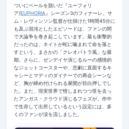
ついにベールを脱いだ『ユーフォリ
ア/
EUPHORIA
』シーズン3のフィナーレ。サ
ム・レヴィンソン監督が仕掛けた1時間45分に
も及ぶ混沌としたエピソードは、ファンの間
で大論争を巻き起こしています。最も衝撃的
だったのは、ネイトが蛇に噛まれて命を落と
すという、まさかの「クレオパトラ風」な最
期。さらに、ゼンデイヤ演じるルーの感情的
なジェットコースターや、悲劇に直面するキ
ャシーとマディのダイナーでの再会シーンな
ど、胸が締め付けられる展開が目白押しでし
た。また、現実世界で惜しまれつつ世を去っ
たアンガス・クラウド演じるフェズが、作中
で生存して出所しているという設定には、多
くのファンが涙を流しました。