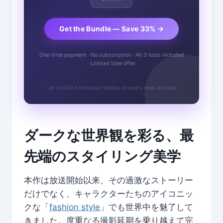
Get the Bundle — Save 33% →
One-time payment · No subscription · All 3 tools included
· Limited time offer
Up to 500 free bonus tokens on every new account
ダークな世界観を彩る、最
先端のスタイリング美学
本作は放送開始以来、その過激なストーリー
だけでなく、キャラクターたちのアイコニッ
クな「
fashion style
」でも世界中を魅了して
きました。度重なる撮影延期を乗り越えて完