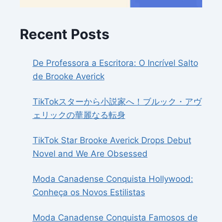
Recent Posts
De Professora a Escritora: O Incrível Salto
de Brooke Averick
TikTokスターから小説家へ！ブルック・アヴ
ェリックの華麗なる転身
TikTok Star Brooke Averick Drops Debut
Novel and We Are Obsessed
Moda Canadense Conquista Hollywood:
Conheça os Novos Estilistas
Moda Canadense Conquista Famosos de