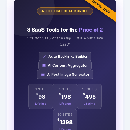
LIMITED TIME
🔥 LIFETIME DEAL BUNDLE
3 SaaS Tools for the
Price of 2
"It's not SaaS of the Day — It's Must Have
SaaS"
🔗
Auto Backlinks Builder
📰
AI Content Aggregator
🖼️
AI Post Image Generator
1 SITE
3 SITES
10 SITES
$
$
$
98
198
498
Lifetime
Lifetime
Lifetime
50 SITES
$
1398
Lifetime