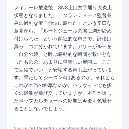
フィナーレ放送後、SNS上は文字通り大炎上
状態となりました。「タランティーノ監督並
みの過剰な流血沙汰に疲れた」という辛口な
意見から、「ルーとジュールの涙に胸が締め
付けられた」という熱狂的な声まで、評価は
真っ二つに分かれています。アリーがルーを
「自分の娘」と呼ぶ感動的な瞬間が救いとな
ったものの、あまりに重苦しい展開に「ここ
で完結でいい」と安堵する声も上がっていま
す。果たしてシーズン4はあるのか、それとも
これが本当の終幕なのか。ハリウッドでも多
くの憶測が飛び交っていますが、本作が遺し
たポップカルチャーへの影響は今後も色褪せ
ることはないでしょう。
Source:
50 Thoughts I Had About the Season 3