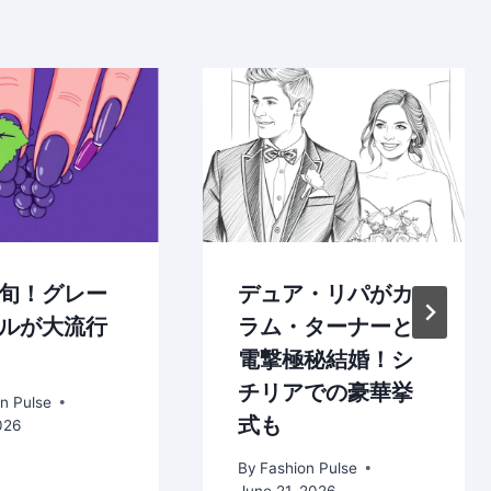
旬！グレー
デュア・リパがカ
ルが大流行
ラム・ターナーと
電撃極秘結婚！シ
チリアでの豪華挙
n Pulse
式も
026
By
Fashion Pulse
June 21, 2026