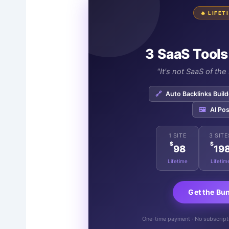
🔥 LIFE
3 SaaS Tools
"It's not SaaS of th
🔗
Auto Backlinks Build
🖼️
AI Pos
1 SITE
3 SITE
$
$
98
19
Lifetime
Lifetim
Get the Bu
One-time payment · No subscriptio