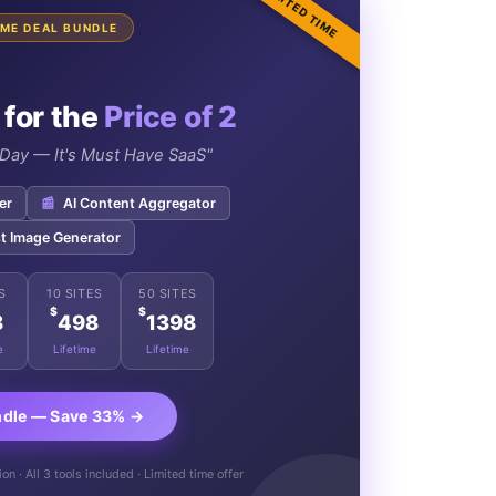
LIMITED TIME
TIME DEAL BUNDLE
 for the
Price of 2
e Day — It's Must Have SaaS"
er
📰
AI Content Aggregator
t Image Generator
S
10 SITES
50 SITES
$
$
8
498
1398
e
Lifetime
Lifetime
ndle — Save 33% →
n · All 3 tools included · Limited time offer