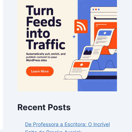
Recent Posts
De Professora a Escritora: O Incrível