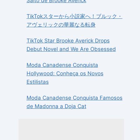
Salto de Brooke Averick
TikTokスターから小説家へ！ブルック・
アヴェリックの華麗なる転身
TikTok Star Brooke Averick Drops
Debut Novel and We Are Obsessed
Moda Canadense Conquista
Hollywood: Conheça os Novos
Estilistas
Moda Canadense Conquista Famosos
de Madonna a Doja Cat