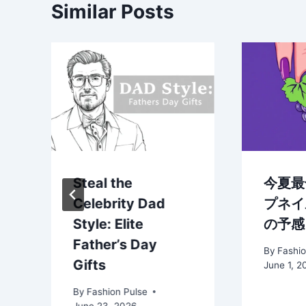
Similar Posts
Steal the
今夏最
最
Celebrity Dad
プネイ
Style: Elite
の予感
Father’s Day
By
Fashio
Gifts
June 1, 2
By
Fashion Pulse
June 23, 2026