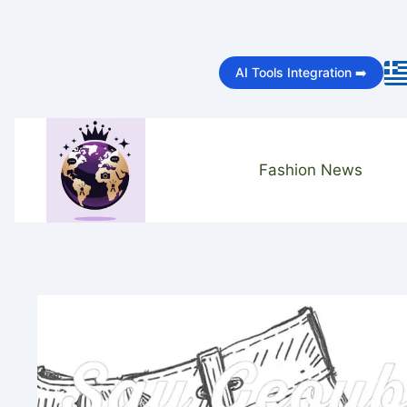
Skip
to
AI Tools Integration ➡️
content
Fashion News