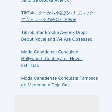
Salto de Brooke Averick
TikTokスターから小説家へ！ブルック・
アヴェリックの華麗なる転身
TikTok Star Brooke Averick Drops
Debut Novel and We Are Obsessed
Moda Canadense Conquista
Hollywood: Conheça os Novos
Estilistas
Moda Canadense Conquista Famosos
de Madonna a Doja Cat