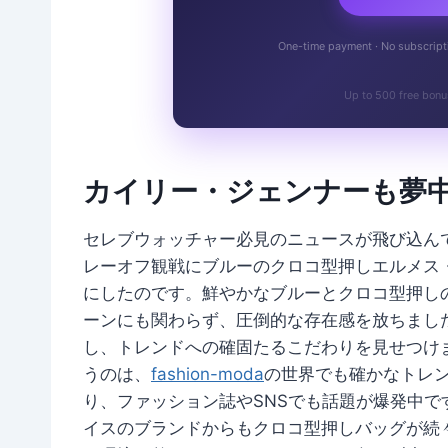
One-time payment · No subscriptio
Up to 500 free bonu
カイリー・ジェンナーも夢
セレブウォッチャー必見のニュースが飛び込ん
レーオフ観戦にブルーのクロコ型押しエルメス
にしたのです。鮮やかなブルーとクロコ型押し
ーンにも関わらず、圧倒的な存在感を放ちまし
し、トレンドへの確固たるこだわりを見せつけ
うのは、
fashion-moda
の世界でも確かなトレ
り、ファッション誌やSNSでも話題が爆発中
イスのブランドからもクロコ型押しバッグが続