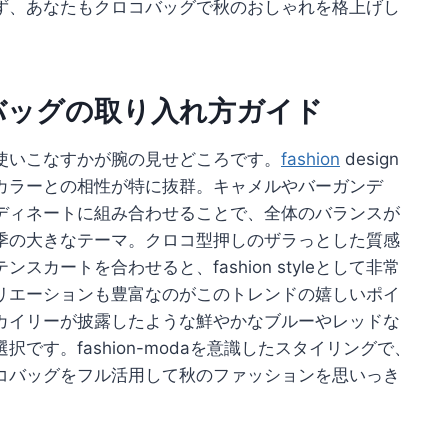
ず、あなたもクロコバッグで秋のおしゃれを格上げし
バッグの取り入れ方ガイド
使いこなすかが腕の見せどころです。
fashion
design
カラーとの相性が特に抜群。キャメルやバーガンデ
ディネートに組み合わせることで、全体のバランスが
季の大きなテーマ。クロコ型押しのザラっとした質感
カートを合わせると、fashion styleとして非常
リエーションも豊富なのがこのトレンドの嬉しいポイ
カイリーが披露したような鮮やかなブルーやレッドな
です。fashion-modaを意識したスタイリングで、
コバッグをフル活用して秋のファッションを思いっき