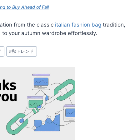
end to Buy Ahead of Fall
tion from the classic
italian fashion bag
tradition,
n to your autumn wardrobe effortlessly.
グ
#
秋トレンド