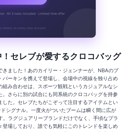
n · All 3 tools included · Limited time offer
s tokens on every new account
中！セレブが愛するクロコバッグ
できました！あのカイリー・ジェンナーが、NBAのプ
・バーキンを携えて登場し、会場中の視線を独り占め
の組み合わせは、スポーツ観戦というカジュアルなシ
た。さらに別の試合にも同系統のクロコバッグを持参
ました。セレブたちがこぞって注目するアイテムとい
ンドシグナル。一度火がついたブームは瞬く間に広が
です。ラグジュアリーブランドだけでなく、手頃なプラ
々登場しており、誰でも気軽にこのトレンドを楽しめ