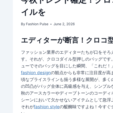
イルを
By
Fashion Pulse
June 2, 2026
エディターが断言！クロコ
ファッション業界のエディターたちが口をそろ
す。それが、クロコダイル型押しのバッグです
ューでそのバッグを目にした瞬間、「これだ！
fashion design
の観点からも非常に注目度が高
頃なプライスラインも揃う多様な展開が、多く
の凹凸がバッグ全体に高級感を与え、シンプル
秋のアースカラーやディープトーンのコーディ
シーンにおいて欠かせないアイテムとして急浮
それが
fashion style
の醍醐味ですよね！今すぐ