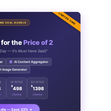
LIMITED TIME
TIME DEAL BUNDLE
 for the
Price of 2
e Day — It's Must Have SaaS"
er
📰
AI Content Aggregator
t Image Generator
S
10 SITES
50 SITES
$
$
8
498
1398
e
Lifetime
Lifetime
ndle — Save 33% →