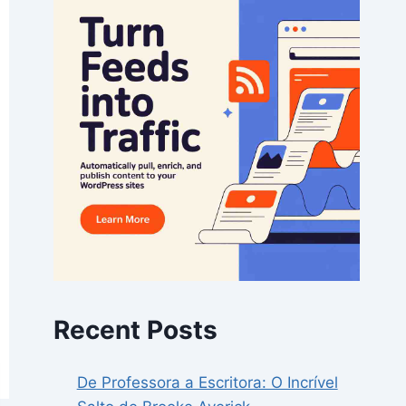
Recent Posts
De Professora a Escritora: O Incrível