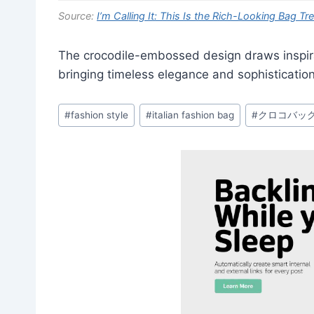
Source:
I’m Calling It: This Is the Rich-Looking Bag Tr
The crocodile-embossed design draws inspira
bringing timeless elegance and sophisticatio
Post
#
fashion style
#
italian fashion bag
#
クロコバッ
Tags: