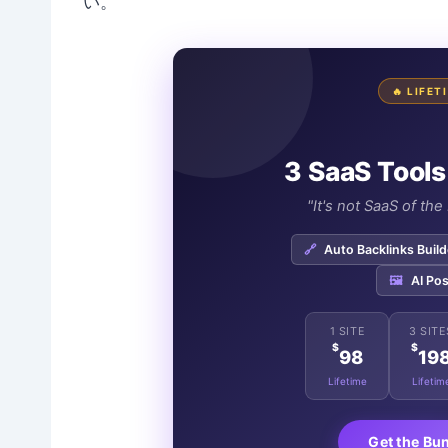
い。
🔥 LIFE
3 SaaS Tools
"It's not SaaS of th
🔗
Auto Backlinks Build
🖼️
AI Pos
1 SITE
3 SITE
$
$
98
19
Lifetime
Lifetim
Get the Bu