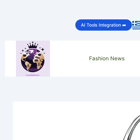
Skip
to
AI Tools Integration ➡️
content
Fashion News