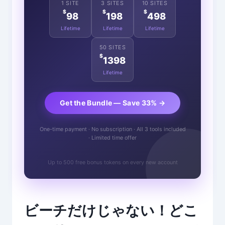
1 SITE
3 SITES
10 SITES
$
$
$
98
198
498
Lifetime
Lifetime
Lifetime
50 SITES
$
1398
Lifetime
Get the Bundle — Save 33% →
One-time payment · No subscription · All 3 tools included
· Limited time offer
Up to 500 free bonus tokens on every new account
ビーチだけじゃない！どこ