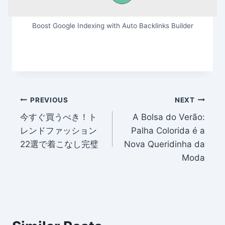
Boost Google Indexing with Auto Backlinks Builder
Post
PREVIOUS
NEXT
今すぐ買うべき！ト
A Bolsa do Verão:
navigation
レンドファッション
Palha Colorida é a
22選で着こなし完璧
Nova Queridinha da
Moda