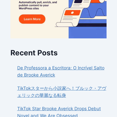
Recent Posts
De Professora a Escritora: O Incrível Salto
de Brooke Averick
TikTokスターから小説家へ！ブルック・アヴ
ェリックの華麗なる転身
TikTok Star Brooke Averick Drops Debut
Novel and We Are Obsessed