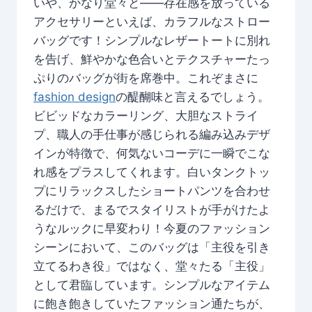
いや、かなり堂々と——存在感を放っている
アクセサリーといえば、カラフルなストロー
バッグです！シンプルなレザートートに別れ
を告げ、鮮やかな色合いとテクスチャーたっ
ぷりのバッグが街を席巻中。これぞまさに
fashion design
の醍醐味と言えるでしょう。
ビビッドなカラーリング、大胆なストライ
プ、職人の手仕事が感じられる編み込みデザ
インが特徴で、何気ないコーデに一瞬でこな
れ感をプラスしてくれます。白いタンクトッ
プにリラックスしたショートパンツを合わせ
るだけで、まるでスタイリストが手がけたよ
うなルックに早変わり！今夏のファッション
シーンにおいて、このバッグは「主役を引き
立てるわき役」ではなく、堂々たる「主役」
として君臨しています。シンプルなアイテム
に飽き飽きしていたファッション通たちが、