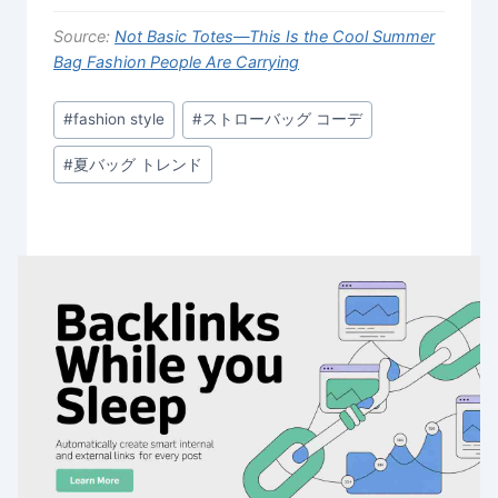
Source:
Not Basic Totes—This Is the Cool Summer
Bag Fashion People Are Carrying
Post
#
fashion style
#
ストローバッグ コーデ
Tags:
#
夏バッグ トレンド