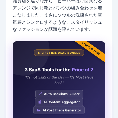
雑貨店を巡りながら、ビーバーは毎回異なる
アレンジで同じ靴とパンツの組み合わせを着
こなしました。まさにソウルの洗練された空
気感とシンクロするような、スタイリッシュ
なファッションが話題を呼んでいます。
LIMITED TIME
🔥 LIFETIME DEAL BUNDLE
3 SaaS Tools for the
Price of 2
"It's not SaaS of the Day — It's Must Have
SaaS"
🔗
Auto Backlinks Builder
📰
AI Content Aggregator
🖼️
AI Post Image Generator