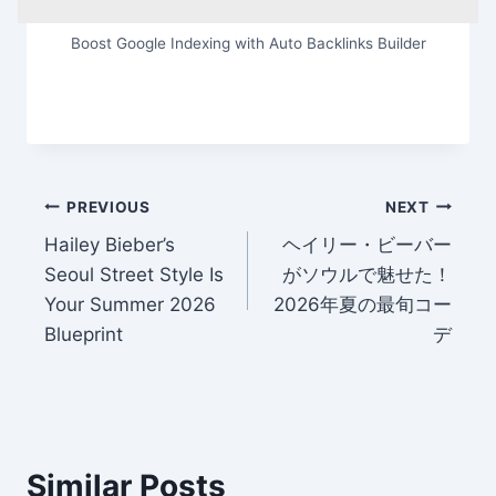
Boost Google Indexing with Auto Backlinks Builder
Post
PREVIOUS
NEXT
Hailey Bieber’s
ヘイリー・ビーバー
navigation
Seoul Street Style Is
がソウルで魅せた！
Your Summer 2026
2026年夏の最旬コー
Blueprint
デ
Similar Posts