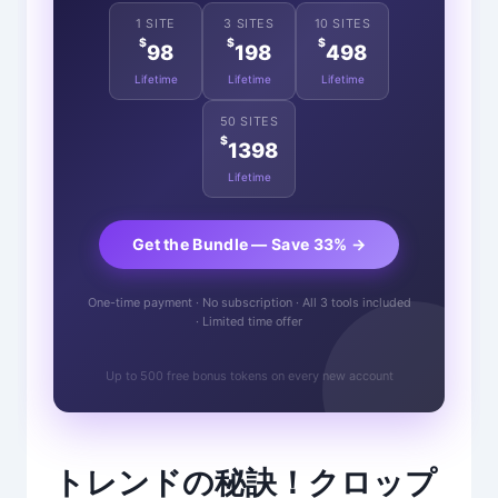
1 SITE
3 SITES
10 SITES
$
$
$
98
198
498
Lifetime
Lifetime
Lifetime
50 SITES
$
1398
Lifetime
Get the Bundle — Save 33% →
One-time payment · No subscription · All 3 tools included
· Limited time offer
Up to 500 free bonus tokens on every new account
トレンドの秘訣！クロップ