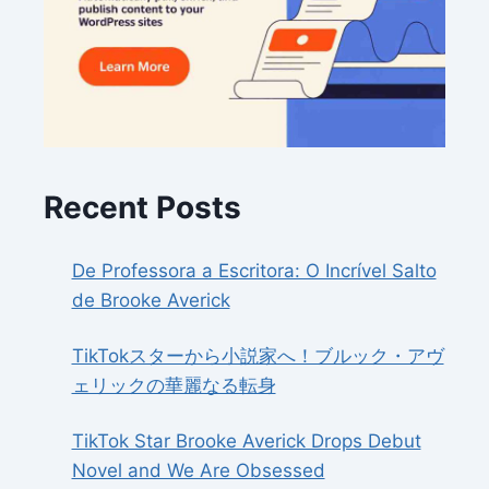
Recent Posts
De Professora a Escritora: O Incrível Salto
de Brooke Averick
TikTokスターから小説家へ！ブルック・アヴ
ェリックの華麗なる転身
TikTok Star Brooke Averick Drops Debut
Novel and We Are Obsessed