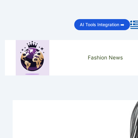
Skip
to
AI Tools Integration ➡️
content
Fashion News