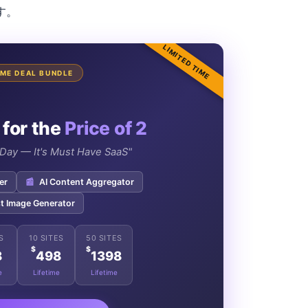
す。
LIMITED TIME
TIME DEAL BUNDLE
 for the
Price of 2
e Day — It's Must Have SaaS"
er
📰
AI Content Aggregator
t Image Generator
S
10 SITES
50 SITES
$
$
8
498
1398
e
Lifetime
Lifetime