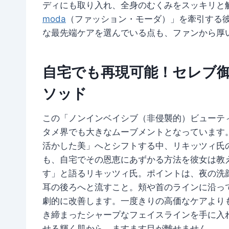
ディにも取り入れ、全身のむくみをスッキリと
moda
（ファッション・モーダ）」を牽引する
な最先端ケアを選んでいる点も、ファンから厚
自宅でも再現可能！セレブ御
ソッド
この「ノンインベイシブ（非侵襲的）ビューテ
タメ界でも大きなムーブメントとなっています
活かした美」へとシフトする中、リキッツィ氏
も、自宅でその恩恵にあずかる方法を彼女は教
す」と語るリキッツィ氏。ポイントは、夜の洗
耳の後ろへと流すこと。頬や首のラインに沿っ
劇的に改善します。一度きりの高価なケアより
き締まったシャープなフェイスラインを手に入
せる輝く肌から、ますます目が離せません。