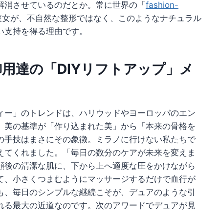
解消させているのだとか。常に世界の「
fashion-
彼女が、不自然な整形ではなく、このようなナチュラル
い支持を得る理由です。
用達の「DIYリフトアップ」メ
ィー」のトレンドは、ハリウッドやヨーロッパのエン
。美の基準が「作り込まれた美」から「本来の骨格を
の手技はまさにその象徴。ミラノに行けない私たちで
えてくれました。「毎日の数分のケアが未来を変えま
顔後の清潔な肌に、下から上へ適度な圧をかけながら
て、小さくつまむようにマッサージするだけで血行が
も、毎日のシンプルな継続こそが、デュアのような引
れる最大の近道なのです。次のアワードでデュアが見