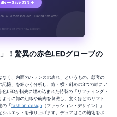
ndle — Save 33% →
n · All 3 tools included · Limited time offer
s tokens on every new account
ing」！驚異の赤色LEDグローブの
はなく、内面のバランスの表れ」というもの。顧客の
の記憶」を細かく分析し、縦・横・斜めの3つの軸にア
赤色LEDが指先に埋め込まれた特製の「リフティング・
うように顔の組織や筋肉を刺激し、驚くほどのリフト
端の「
fashion design
（ファッション・デザイン）」
なシルエットを作り上げます。デュアはこの施術をボ