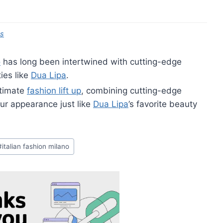
ts
o
has long been intertwined with cutting-edge
ies like
Dua Lipa
.
ltimate
fashion lift up
, combining cutting-edge
our appearance just like
Dua Lipa
’s favorite beauty
#
italian fashion milano