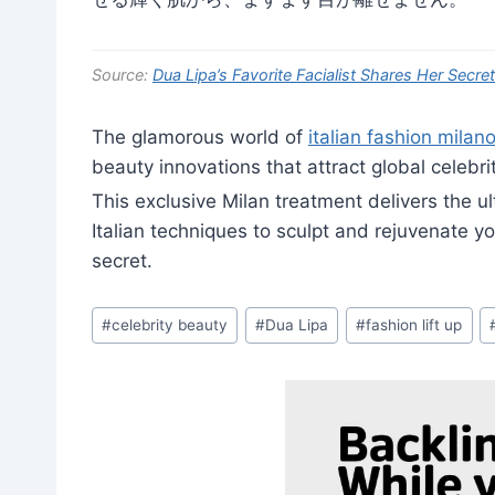
Source:
Dua Lipa’s Favorite Facialist Shares Her Secre
The glamorous world of
italian fashion milan
beauty innovations that attract global celebrit
This exclusive Milan treatment delivers the u
Italian techniques to sculpt and rejuvenate y
secret.
Post
#
celebrity beauty
#
Dua Lipa
#
fashion lift up
Tags: