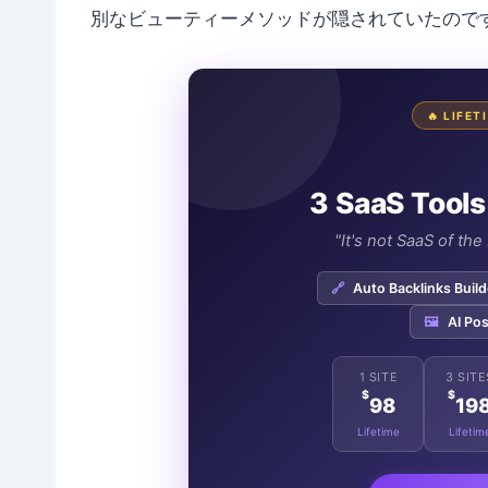
別なビューティーメソッドが隠されていたので
🔥 LIFE
3 SaaS Tools
"It's not SaaS of th
🔗
Auto Backlinks Build
🖼️
AI Pos
1 SITE
3 SITE
$
$
98
19
Lifetime
Lifetim