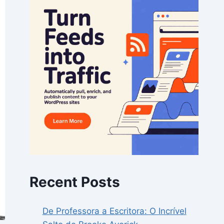
Recent Posts
De Professora a Escritora: O Incrível