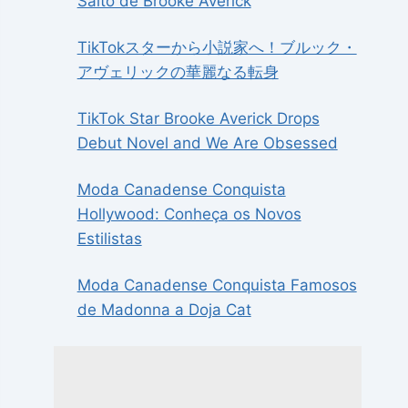
Salto de Brooke Averick
TikTokスターから小説家へ！ブルック・
アヴェリックの華麗なる転身
TikTok Star Brooke Averick Drops
Debut Novel and We Are Obsessed
Moda Canadense Conquista
Hollywood: Conheça os Novos
Estilistas
Moda Canadense Conquista Famosos
de Madonna a Doja Cat