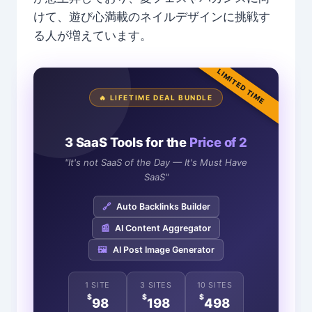
けて、遊び心満載のネイルデザインに挑戦す
る人が増えています。
LIMITED TIME
🔥 LIFETIME DEAL BUNDLE
3 SaaS Tools for the
Price of 2
"It's not SaaS of the Day — It's Must Have
SaaS"
🔗
Auto Backlinks Builder
📰
AI Content Aggregator
🖼️
AI Post Image Generator
1 SITE
3 SITES
10 SITES
$
$
$
98
198
498