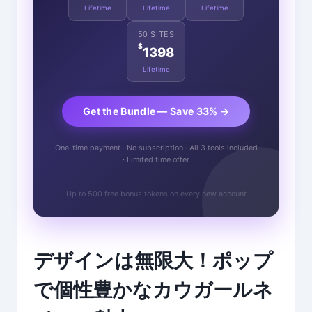
Lifetime
Lifetime
Lifetime
50 SITES
$
1398
Lifetime
Get the Bundle — Save 33% →
One-time payment · No subscription · All 3 tools included
· Limited time offer
Up to 500 free bonus tokens on every new account
デザインは無限大！ポップ
で個性豊かなカウガールネ