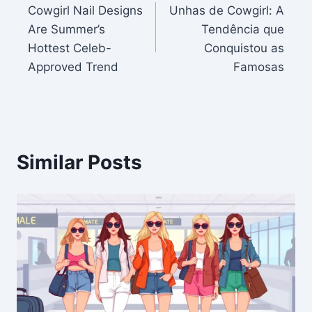
Cowgirl Nail Designs
Unhas de Cowgirl: A
navigation
Are Summer’s
Tendência que
Hottest Celeb-
Conquistou as
Approved Trend
Famosas
Similar Posts