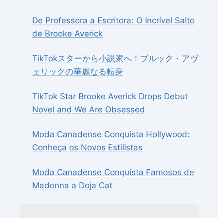
De Professora a Escritora: O Incrível Salto
de Brooke Averick
TikTokスターから小説家へ！ブルック・アヴ
ェリックの華麗なる転身
TikTok Star Brooke Averick Drops Debut
Novel and We Are Obsessed
Moda Canadense Conquista Hollywood:
Conheça os Novos Estilistas
Moda Canadense Conquista Famosos de
Madonna a Doja Cat