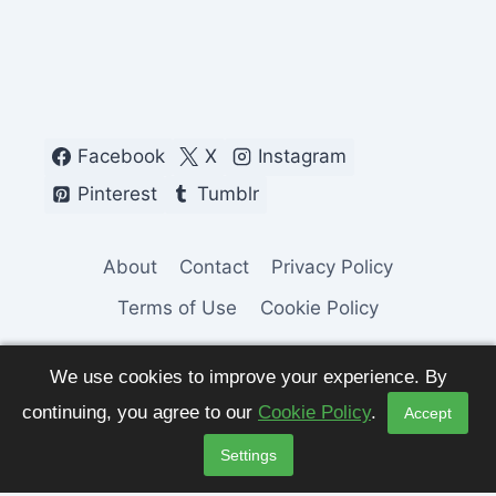
Facebook
X
Instagram
Pinterest
Tumblr
About
Contact
Privacy Policy
Terms of Use
Cookie Policy
We use cookies to improve your experience. By
continuing, you agree to our
Cookie Policy
.
Accept
© 2026 Fashion Pulse Trends. All Rights
Settings
Reserved.