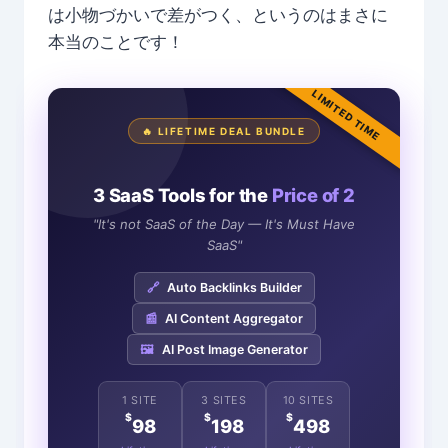
は小物づかいで差がつく、というのはまさに
本当のことです！
LIMITED TIME
🔥 LIFETIME DEAL BUNDLE
3 SaaS Tools for the
Price of 2
"It's not SaaS of the Day — It's Must Have
SaaS"
🔗
Auto Backlinks Builder
📰
AI Content Aggregator
🖼️
AI Post Image Generator
1 SITE
3 SITES
10 SITES
$
$
$
98
198
498