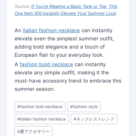
Source:
If You’re Wearing a Basic Tank or Tee, This
One Item Will Instantly Elevate Your Summer Look
An
italian fashion necklace
can instantly
elevate even the simplest summer outfit,
adding bold elegance and a touch of
European flair to your everyday look.
A
fashion bold necklace
can instantly
elevate any simple outfit, making it the
must-have accessory trend to embrace this
summer season.
Post
#
fashion bold necklace
#
fashion style
Tags:
#
italian fashion necklace
#
ネックレストレンド
#
夏アクセサリー