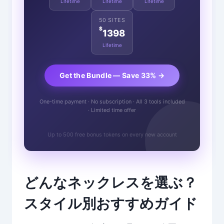
Lifetime
Lifetime
Lifetime
50 SITES
$
1398
Lifetime
Get the Bundle — Save 33% →
One-time payment · No subscription · All 3 tools included
· Limited time offer
Up to 500 free bonus tokens on every new account
どんなネックレスを選ぶ？
スタイル別おすすめガイド