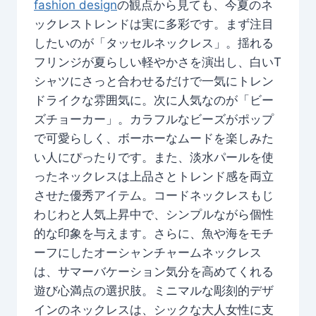
fashion design
の観点から見ても、今夏のネ
ックレストレンドは実に多彩です。まず注目
したいのが「タッセルネックレス」。揺れる
フリンジが夏らしい軽やかさを演出し、白いT
シャツにさっと合わせるだけで一気にトレン
ドライクな雰囲気に。次に人気なのが「ビー
ズチョーカー」。カラフルなビーズがポップ
で可愛らしく、ボーホーなムードを楽しみた
い人にぴったりです。また、淡水パールを使
ったネックレスは上品さとトレンド感を両立
させた優秀アイテム。コードネックレスもじ
わじわと人気上昇中で、シンプルながら個性
的な印象を与えます。さらに、魚や海をモチ
ーフにしたオーシャンチャームネックレス
は、サマーバケーション気分を高めてくれる
遊び心満点の選択肢。ミニマルな彫刻的デザ
インのネックレスは、シックな大人女性に支