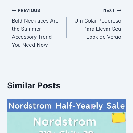
Post
PREVIOUS
NEXT
Bold Necklaces Are
Um Colar Poderoso
navigation
the Summer
Para Elevar Seu
Accessory Trend
Look de Verão
You Need Now
Similar Posts