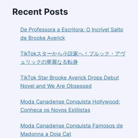
Recent Posts
De Professora a Escritora: O Incrível Salto
de Brooke Averick
TikTokスターから小説家へ！ブルック・アヴ
ェリックの華麗なる転身
TikTok Star Brooke Averick Drops Debut
Novel and We Are Obsessed
Moda Canadense Conquista Hollywood:
Conheça os Novos Estilistas
Moda Canadense Conquista Famosos de
Madonna a Doja Cat